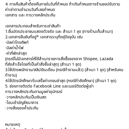
4. การคืนสินค้าต้องคืนภายในวันที่กำหนด ถ้าเกินกำหนดทางร้านขอปรับตาม
ค่าเช่าตามจำนวนวันที่เลยกำหนด
เอกสาร และ การวางหลักประกัน
เอกสารประกอบสำหรับการเช่าสินค้า
1.ยื่นบัตรประชาชนแสดงตัวจริง และ สำเนา 1 ชุด (ทางร้านเก็บสำเนา)
2.เอกสารยืนยันที่อยู่* เอกสารระบุที่อยุ่ปัจจุบัน เช่น
-บิลค่าโทรศัพท์
-บิลค่าน้ำไฟ
-ค่าที่พักล่าสุด
(กรณีไม่มีเอกสารให้ใช้สำเนารายการสั่งซื้อของจาก Shopee, Lazada
ที่ส่งสำเร็จโดยที่เป็นคำสั่งซื้อล่าสุด) (สำเนา 1 ชุด)
3.ใช้บัตรพนักงาน/สลิปเงินเดือน (กรณีทำงานแล้ว) (สำเนา 1 ชุด) (สำหรับคน
ทำงาน)
4.ใช้บัตรนักศึกษา/ใบเสร็จค่าเทอมล่าสุด (กรณีกำลังศึกษา) (สำเนา 1 ชุด)
5. ช่องทางติดต่อ Facebook Line และเบอร์ติดต่อผู้เช่า
การวางหลักประกันตามมูลค่าอุปกรณ์
-วางหลักประกันเป็นเงินสด
-โอนเข้าบัญชีธนาคาร
-วางสิ่งของค้ำประกัน
หมายเหตุ