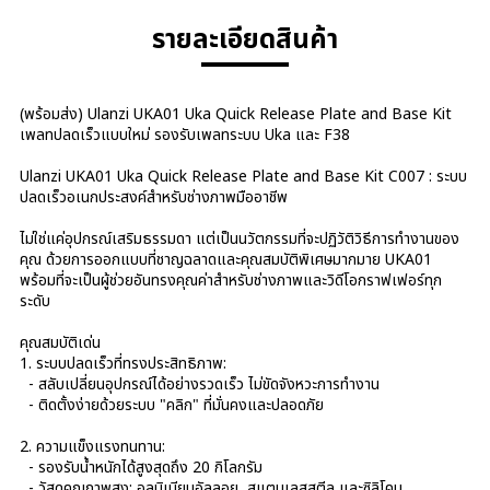
รายละเอียดสินค้า
(พร้อมส่ง) Ulanzi UKA01 Uka Quick Release Plate and Base Kit
เพลทปลดเร็วแบบใหม่ รองรับเพลทระบบ Uka และ F38
Ulanzi UKA01 Uka Quick Release Plate and Base Kit C007 : ระบบ
ปลดเร็วอเนกประสงค์สำหรับช่างภาพมืออาชีพ
ไม่ใช่แค่อุปกรณ์เสริมธรรมดา แต่เป็นนวัตกรรมที่จะปฏิวัติวิธีการทำงานของ
คุณ ด้วยการออกแบบที่ชาญฉลาดและคุณสมบัติพิเศษมากมาย UKA01
พร้อมที่จะเป็นผู้ช่วยอันทรงคุณค่าสำหรับช่างภาพและวิดีโอกราฟเฟอร์ทุก
ระดับ
คุณสมบัติเด่น
1. ระบบปลดเร็วที่ทรงประสิทธิภาพ:
- สลับเปลี่ยนอุปกรณ์ได้อย่างรวดเร็ว ไม่ขัดจังหวะการทำงาน
- ติดตั้งง่ายด้วยระบบ "คลิก" ที่มั่นคงและปลอดภัย
2. ความแข็งแรงทนทาน:
- รองรับน้ำหนักได้สูงสุดถึง 20 กิโลกรัม
- วัสดุคุณภาพสูง: อลูมิเนียมอัลลอย, สแตนเลสสตีล และซิลิโคน