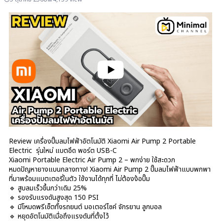
Review เครื่องปั๊มลมไฟฟ้าอัตโนมัติ Xiaomi Air Pump 2 Portable
Electric รุ่นใหม่ แบตอึด พอร์ต USB-C
Xiaomi Portable Electric Air Pump 2 – พกง่าย ใช้สะดวก
หมดปัญหายางแบนกลางทาง! Xiaomi Air Pump 2 ปั๊มลมไฟฟ้าแบบพกพา
ที่มาพร้อมแบตเตอรี่ในตัว ใช้งานได้ทุกที่ ไม่ต้องง้อปั๊ม
🔹 สูบลมเร็วขึ้นกว่าเดิม 25%
🔹 รองรับแรงดันสูงสุด 150 PSI
🔹 มีโหมดพรีเซ็ตทั้งรถยนต์ มอเตอร์ไซค์ จักรยาน ลูกบอล
🔹 หยุดอัตโนมัติเมื่อถึงแรงดันที่ตั้งไว้